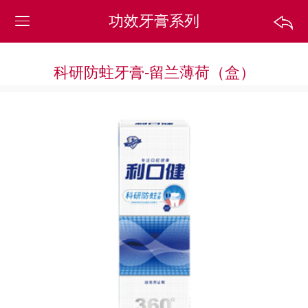
功效牙膏系列
科研防蛀牙膏-留兰薄荷（盒）